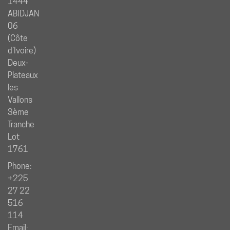
1444
ABIDJAN
06
(Côte
d’Ivoire)
Deux-
Plateaux
les
Vallons
3ème
Tranche
Lot
1761
Phone:
+225
27 22
516
114
Email: