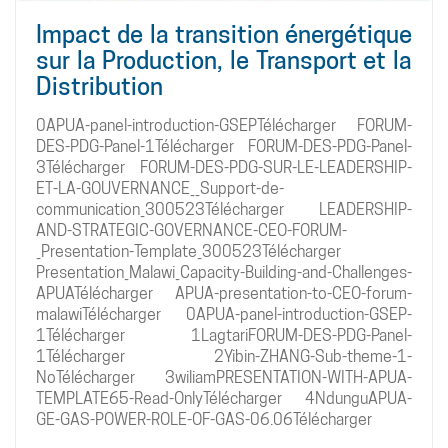
Impact de la transition énergétique
sur la Production, le Transport et la
Distribution
0APUA-panel-introduction-GSEPTélécharger FORUM-
DES-PDG-Panel-1Télécharger FORUM-DES-PDG-Panel-
3Télécharger FORUM-DES-PDG-SUR-LE-LEADERSHIP-
ET-LA-GOUVERNANCE__Support-de-
communication_300523Télécharger LEADERSHIP-
AND-STRATEGIC-GOVERNANCE-CEO-FORUM-
_Presentation-Template_300523Télécharger
Presentation_Malawi_Capacity-Building-and-Challenges-
APUATélécharger APUA-presentation-to-CEO-forum-
malawiTélécharger 0APUA-panel-introduction-GSEP-
1Télécharger 1LagtariFORUM-DES-PDG-Panel-
1Télécharger 2Yibin-ZHANG-Sub-theme-1-
NoTélécharger 3wiliamPRESENTATION-WITH-APUA-
TEMPLATE65-Read-OnlyTélécharger 4NdunguAPUA-
GE-GAS-POWER-ROLE-OF-GAS-06.06Télécharger