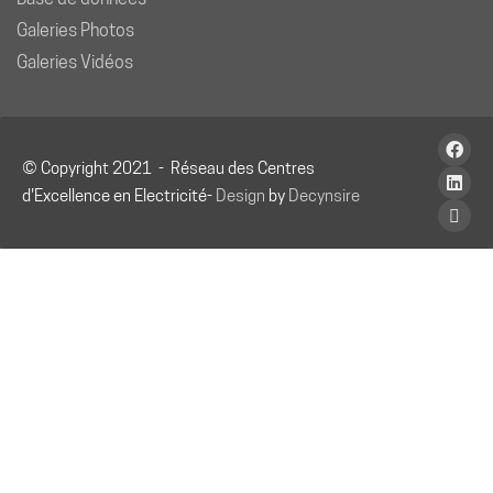
Galeries Photos
Galeries Vidéos
© Copyright 2021 - Réseau des Centres
d'Excellence en Electricité-
Design
by
Decynsire