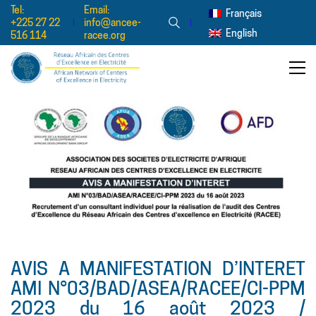
Tel:
Email:
Français
+225 27 22
info@ancee-
English
516 114
racee.org
AVIS A MANIFESTATION D’INTERET
AMI N°03/BAD/ASEA/RACEE/CI-PPM
2023 du 16 août 2023 /