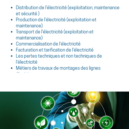
Distribution de l’électricité (exploitation, maintenance
et sécurité )
Production de l’électricité (exploitation et
maintenance)
Transport de l’électricité (exploitation et
maintenance)
Commercialisation de l’électricité
Facturation et tarification de l’électricité
Les pertes techniques et non techniques de
l’électricité
Métiers de travaux de montages des lignes
électriques
Énergie renouvelable et transition énergétique,
efficacité énergétique électrique
Électrification rurale
Gouvernance, gestion et management
Étude et développement
Formation spécifique et sur mesure
Les formateurs RACEE possèdent une riche expérience
dans la pédagogie d’animation et un grand