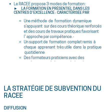
Le RACEE propose 3 modes de formation :
► LA FORMATION EN PRÉSENTIEL DANS LES
CENTRES D’EXCELLENCE : CARACTÉRISÉE PAR
Une méthode de formation dynamique
s’appuyant sur des cours théorique renforcés
et des cours de travaux pratiques favorisant
l`approche par compétence.
Un support de formation complet remis à
chaque apprenant très utile dans la pratique
quotidienne
Des formateurs praticiens avec des
expériences avérées et multidisciplinaires
► LA FORMATION IN-SITU DANS LE PAYS DE LA
SOCIÉTÉ BÉNÉFICIAIRE : S`APPUYANT SUR
Une méthode de formation dynamique s`
appuyant sur des cours théorique renforcés
LA STRATÉGIE DE SUBVENTION DU
et des cours de travaux pratiques favorisant
RACEE
l`approche par compétence.
Un support de formation complet remis à
chaque apprenant très utile dans la pratique
DIFFUSION
quotidienne