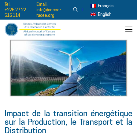
Tel:
Email:
Français
+225 27 22
info@ancee-
English
516 114
racee.org
Impact de la transition énergétique
sur la Production, le Transport et la
Distribution