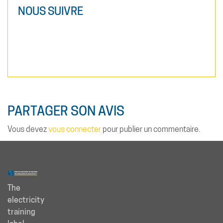
NOUS SUIVRE
PARTAGER SON AVIS
Vous devez
vous connecter
pour publier un commentaire.
The
electricity
training