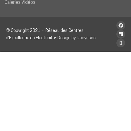
Galeries Vidéos
© Copyright 2021 - Réseau des Centres
d'Excellence en Electricité-
Design
by
Decynsire