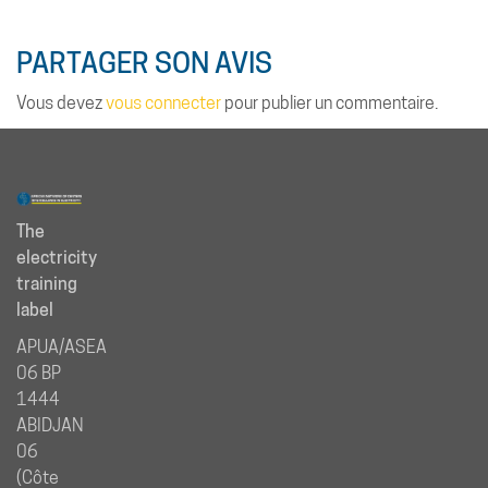
PARTAGER SON AVIS
Vous devez
vous connecter
pour publier un commentaire.
The
electricity
training
label
APUA/ASEA
06 BP
1444
ABIDJAN
06
(Côte