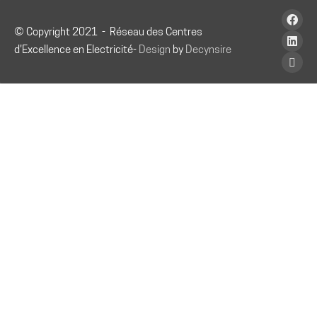
© Copyright 2021 - Réseau des Centres
d'Excellence en Electricité-
Design
by
Decynsire