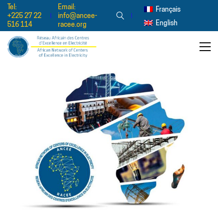
Tel:
Email:
Français
+225 27 22
info@ancee-
English
516 114
racee.org