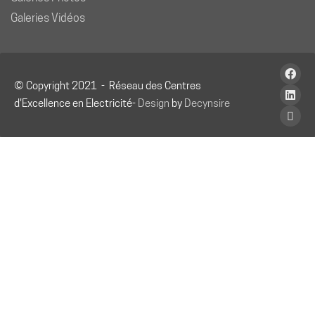
Galeries Vidéos
© Copyright 2021 - Réseau des Centres
d'Excellence en Electricité-
Design
by
Decynsire