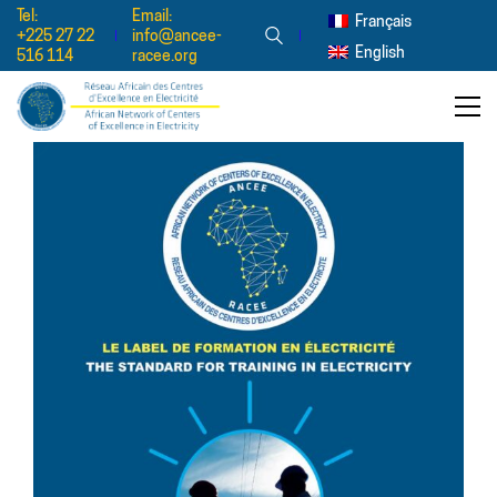
Tel:
Email:
Français
+225 27 22
info@ancee-
English
516 114
racee.org