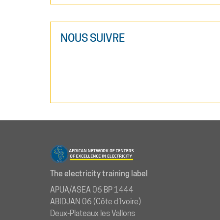
NOUS SUIVRE
The electricity training label
APUA/ASEA 06 BP 1444
ABIDJAN 06 (Côte d’Ivoire)
Deux-Plateaux les Vallons