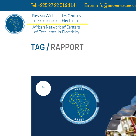
Tel:
+225 27 22 516 114
Email:
info@ancee-racee.o
TAG /
RAPPORT