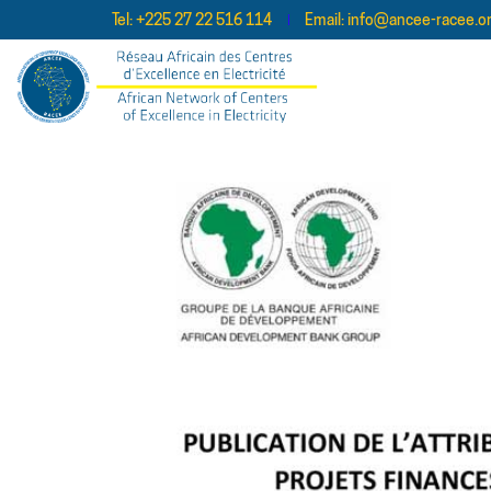
Tel:
+225 27 22 516 114
Email:
info@ancee-racee.o