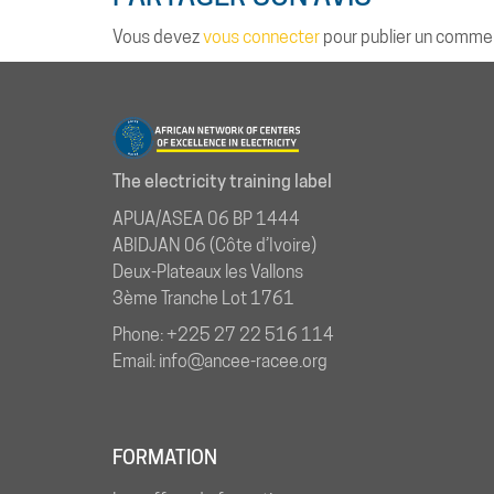
Vous devez
vous connecter
pour publier un commen
The electricity training label
APUA/ASEA 06 BP 1444
ABIDJAN 06 (Côte d’Ivoire)
Deux-Plateaux les Vallons
3ème Tranche Lot 1761
Phone: +225 27 22 516 114
Email: info@ancee-racee.org
FORMATION