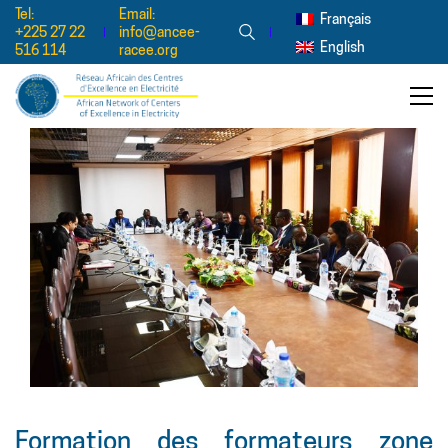
Tel:
Email:
Français
+225 27 22
info@ancee-
English
516 114
racee.org
Formation des formateurs zone