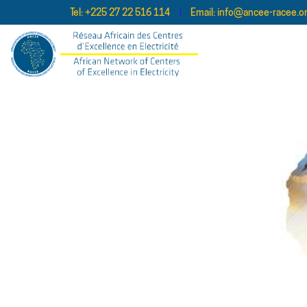
Tel:
+225 27 22 516 114
Email:
info@ancee-racee.o