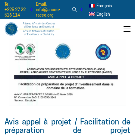
Tel:
Email:
Français
+225 27 22
info@ancee-
English
516 114
racee.org
Avis appel à projet / Facilitation de
préparation de projet