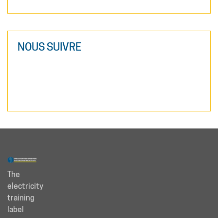
NOUS SUIVRE
The
electricity
training
label