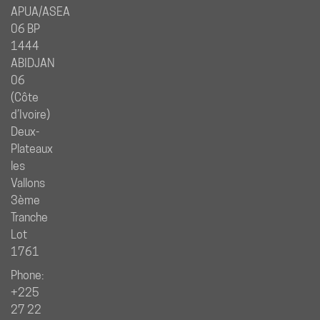
APUA/ASEA
06 BP
1444
ABIDJAN
06
(Côte
d’Ivoire)
Deux-
Plateaux
les
Vallons
3ème
Tranche
Lot
1761
Phone:
+225
27 22