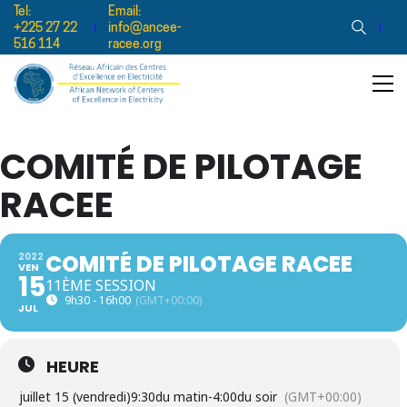
Tel:
Email:
+225 27 22
info@ancee-
516 114
racee.org
COMITÉ DE PILOTAGE
RACEE
COMITÉ DE PILOTAGE RACEE
2022
VEN
15
11ÈME SESSION
9h30 - 16h00
(GMT+00:00)
JUL
HEURE
juillet 15 (vendredi)
9:30du matin
-
4:00du soir
(GMT+00:00)