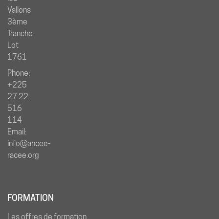
Vallons
3ème
Tranche
Lot
1761
Phone:
+225
27 22
516
114
Email:
info@ancee-
racee.org
FORMATION
Les offres de formation